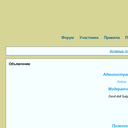
Форум
Участники
Правила
П
Активные т
Объявление
Администра
Лейла
Модерато
Devil doll Suig
Полезно