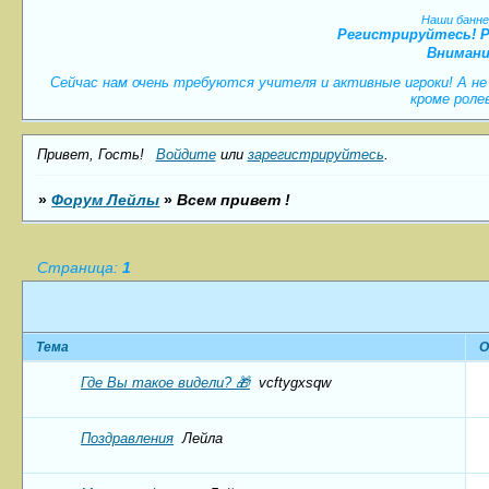
Наши банне
Регистрируйтесь! Рол
Внимани
Сейчас нам очень требуются учителя и активные игроки! А не
кроме роле
Привет, Гость!
Войдите
или
зарегистрируйтесь
.
»
Форум Лейлы
»
Всем привет !
Страница:
1
Тема
О
Где Вы такое видели? 🎁
vcftygxsqw
Поздравления
Лейла